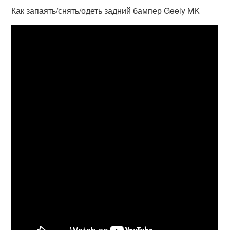
Как запаять/снять/одеть задний бампер Geely MK