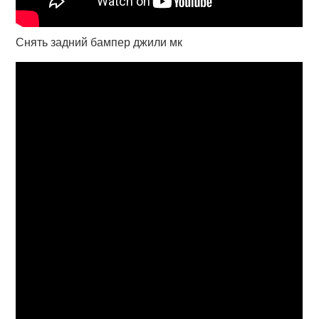
Снять задний бампер джили мк