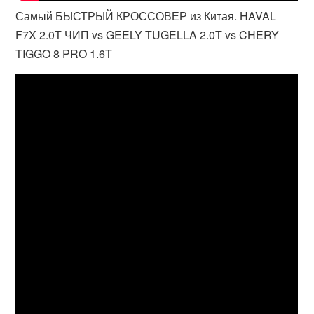
Самый БЫСТРЫЙ КРОССОВЕР из Китая. HAVAL
F7X 2.0T ЧИП vs GEELY TUGELLA 2.0T vs CHERY
TIGGO 8 PRO 1.6T