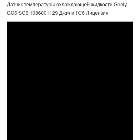
Датчик температуры охлаждающей жидкости Geely
GC6 SC6 1086001129 Джили ГС6 Лицензия