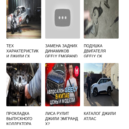
ТЕХ
ЗАМЕНА ЗАДНИХ
ПОДУШКА
ХАРАКТЕРИСТИК
ДИНАМИКОВ
ДВИГАТЕЛЯ
И ДЖИЛИ СК
GEELY EMGRAND
GEELY CK
ОТАКА
EC7
ПРОКЛАДКА
ЛИСА РУЛИТ
КАТАЛОГ ДЖИЛИ
ВЫПУСКНОГО
ДЖИЛИ ЭМГРАНД
АТЛАС
КОЛЛЕКТОРА
Х7
ДЖИЛИ ЭМГРАНД