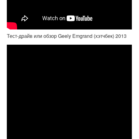
Тест-драйв или обзор Geely Emgrand (хэтчбек) 2013