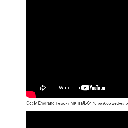
Geely Emgrand Ремонт МКППJL-S170 разбор дефекто