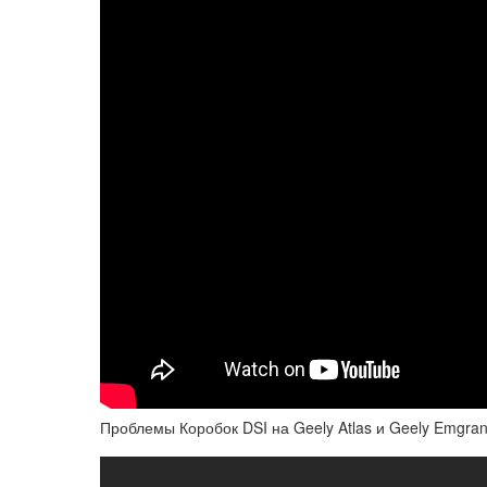
Проблемы Коробок DSI на Geely Atlas и Geely Emgra