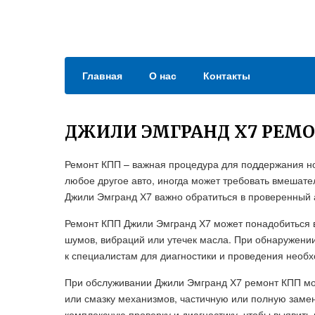
Главная
О нас
Контакты
ДЖИЛИ ЭМГРАНД Х7 РЕМО
Ремонт КПП – важная процедура для поддержания но
любое другое авто, иногда может требовать вмешат
Джили Эмгранд Х7 важно обратиться в проверенный 
Ремонт КПП Джили Эмгранд Х7 может понадобиться в
шумов, вибраций или утечек масла. При обнаружен
к специалистам для диагностики и проведения необ
При обслуживании Джили Эмгранд Х7 ремонт КПП мож
или смазку механизмов, частичную или полную замен
комплексную проверку и диагностику, чтобы выявить