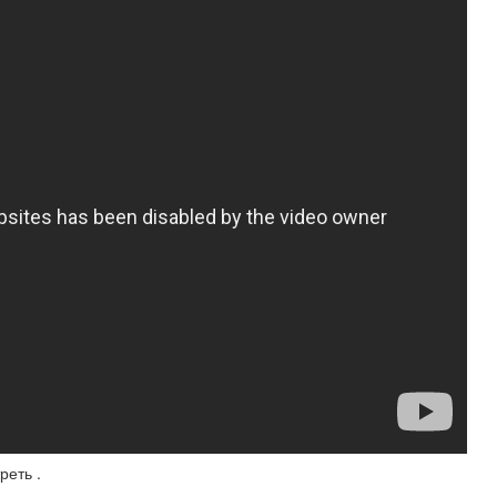
реть .