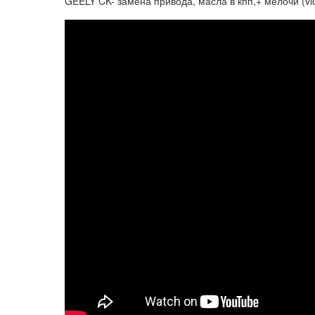
GEELY CK- замена привода, масла в кпп,+ мелочи (vl