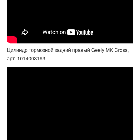
Цилиндр тормозной задний правый Geely MK Cross,
арт. 1014003193