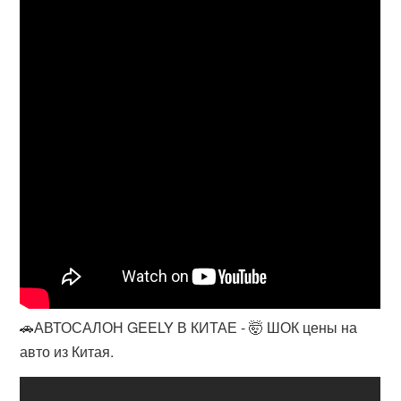
🚗АВТОСАЛОН GEELY В КИТАЕ - 🤯 ШОК цены на
авто из Китая.