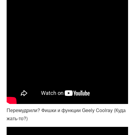
Перемудрили? Фишки и функции Geely Coolray (Куда
жать-то?)