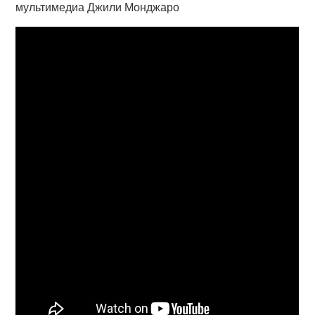
мультимедиа Джили Монджаро