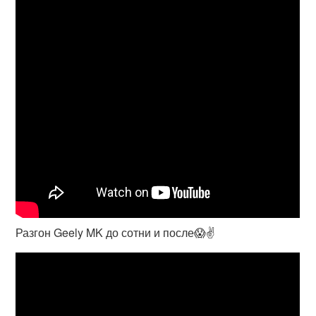
Разгон Geely MK до сотни и после😱✌