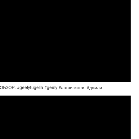
ОБЗОР. #geelytugella #geely #автоизкитая #джили