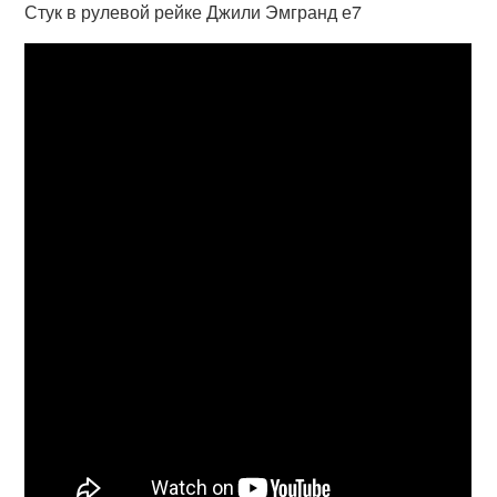
Стук в рулевой рейке Джили Эмгранд е7