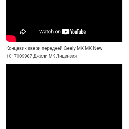
Концевик двери передней Geely MK MK New
1017009987 Джили МК Лицензия