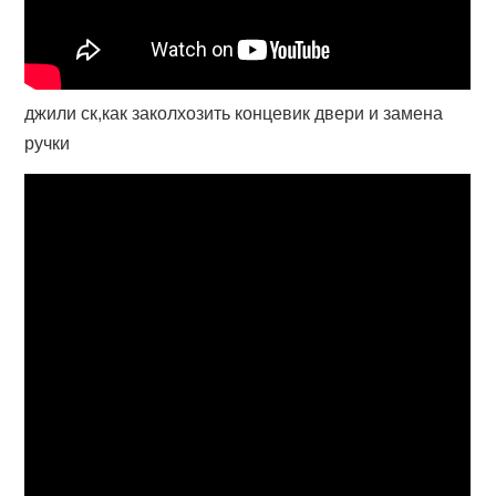
джили ск,как заколхозить концевик двери и замена
ручки