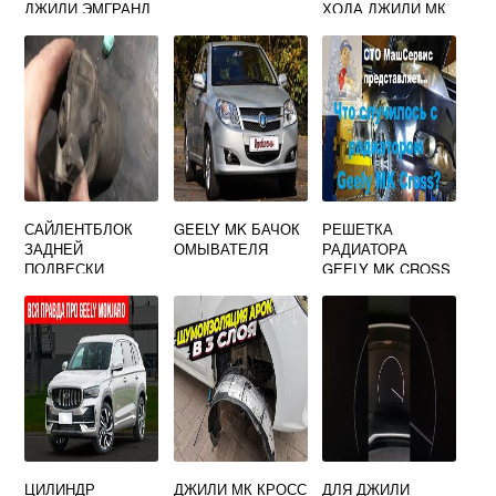
ДЖИЛИ ЭМГРАНД
ХОДА ДЖИЛИ МК
ЕС7
КРОСС
САЙЛЕНТБЛОК
GEELY MK БАЧОК
РЕШЕТКА
ЗАДНЕЙ
ОМЫВАТЕЛЯ
РАДИАТОРА
ПОДВЕСКИ
GEELY MK CROSS
ДЖИЛИ МК
ЦИЛИНДР
ДЖИЛИ МК КРОСС
ДЛЯ ДЖИЛИ