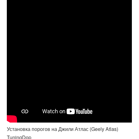
Установка порогов на Джили Атлас (Geely Atlas)
TuningDop