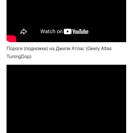
Пороги (подножки) на Джили Атлас (Geely Atlas
TuningDop)