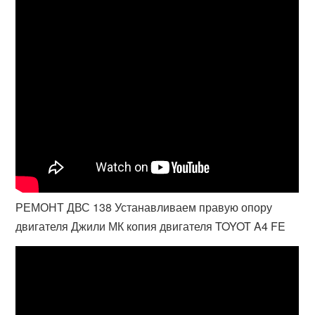
РЕМОНТ ДВС 138 Устанавливаем правую опору
двигателя Джили МК копия двигателя TOYOT A4 FE