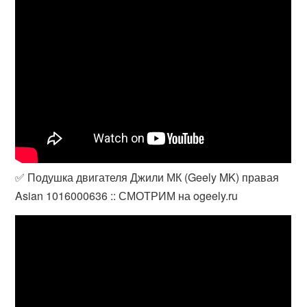
✅ Подушка двигателя Джили МК (Geely MK) правая
Asian 1016000636 :: СМОТРИМ на ogeely.ru