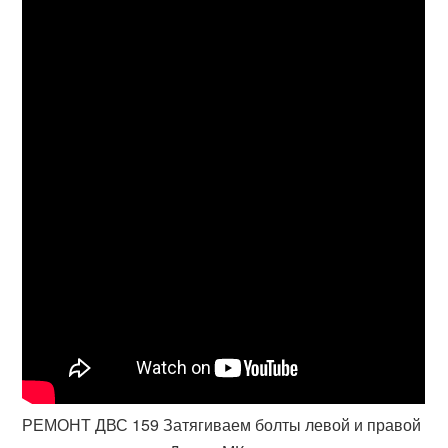
РЕМОНТ ДВС 159 Затягиваем болты левой и правой