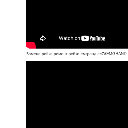
Замена рейки,ремонт рейки,емгранд ес7#EMGRAND 