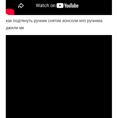
как подтянуть ручник снятие консоли кпп ручника
джили мк