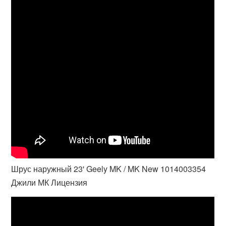
Шрус наружный 23' Geely MK / MK New 1014003354
Джили МК Лицензия