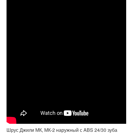
Шрус Джили МК, МК-2 наружный с ABS 24/30 зуба