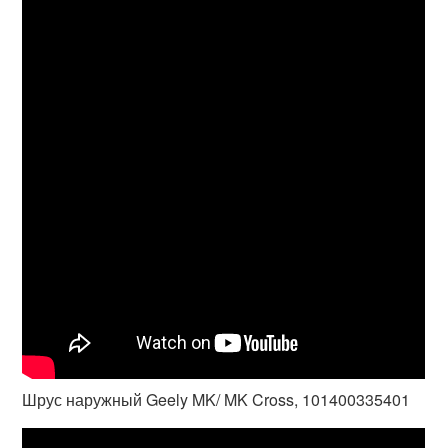
Шрус наружный Geely MK/ MK Cross, 101400335401