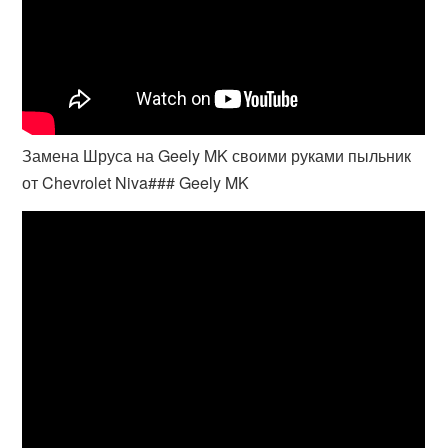
Замена Шруса на Geely MK своими руками пыльник
от Chevrolet Niva### Geely MK