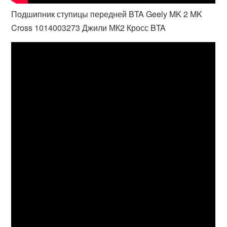
Подшипник ступицы передней BTA Geely MK 2 MK
Cross 1014003273 Джили МК2 Кросс BTA