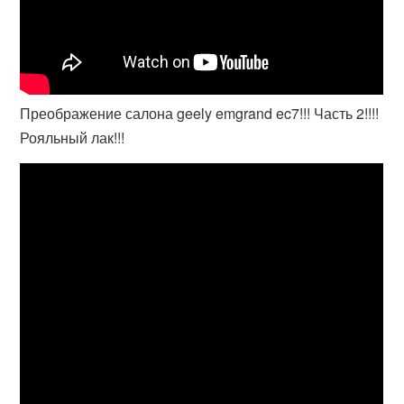
Преображение салона geely emgrand ec7!!! Часть 2!!!!
Рояльный лак!!!