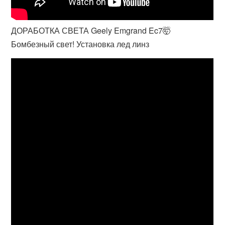
ДОРАБОТКА СВЕТА Geely Emgrand Ec7🤯
Бомбезный свет! Установка лед линз