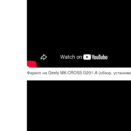
Фаркоп на Geely MK-CROSS G201-A (обзор, установк