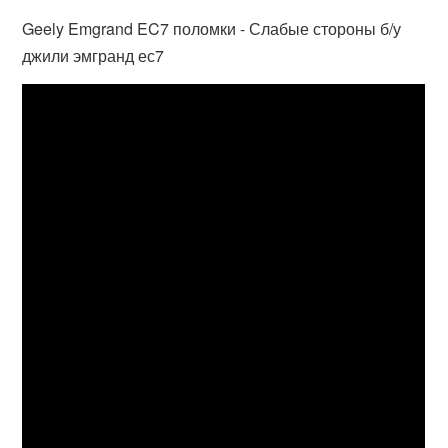
Geely Emgrand EC7 поломки - Слабые стороны б/у
джили эмгранд ес7