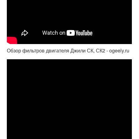
Обзор фильтров двигателя Джили СК, СК2 - ogeely.ru