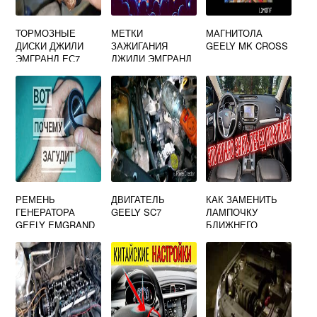
ТОРМОЗНЫЕ
МЕТКИ
МАГНИТОЛА
ДИСКИ ДЖИЛИ
ЗАЖИГАНИЯ
GEELY MK CROSS
ЭМГРАНД ЕС7
ДЖИЛИ ЭМГРАНД
ЗАДНИЕ
ЕС7
РЕМЕНЬ
ДВИГАТЕЛЬ
КАК ЗАМЕНИТЬ
ГЕНЕРАТОРА
GEELY SC7
ЛАМПОЧКУ
GEELY EMGRAND
БЛИЖНЕГО
X7
СВЕТА НА ДЖИЛИ
ЭМГРАНД Х7