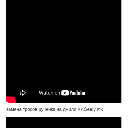
замена тросов ручника на джили мк,Geely mk