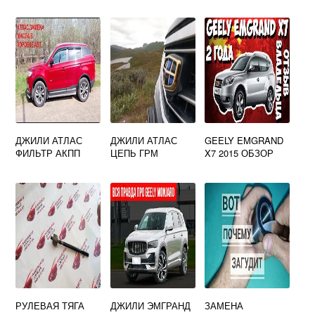
ДЖИЛИ АТЛАС
ДЖИЛИ АТЛАС
GEELY EMGRAND
ФИЛЬТР АКПП
ЦЕПЬ ГРМ
X7 2015 ОБЗОР
РУЛЕВАЯ ТЯГА
ДЖИЛИ ЭМГРАНД
ЗАМЕНА