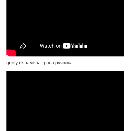
geely ck замена троса ручника