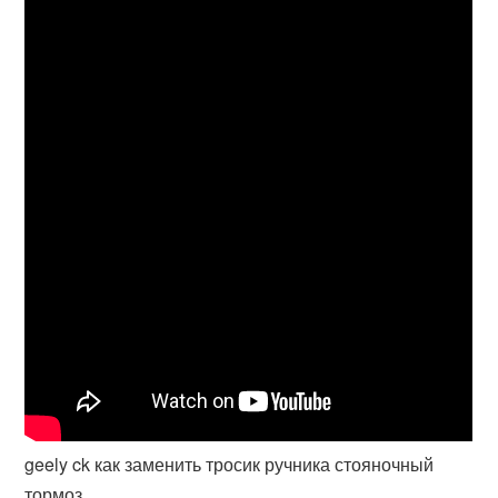
geely ck как заменить тросик ручника стояночный
тормоз