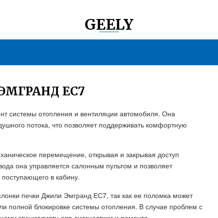
GEELY
ЭМГРАНД ЕС7
нт системы отопления и вентиляции автомобиля. Она
здушного потока, что позволяет поддерживать комфортную
ханическое перемещение, открывая и закрывая доступ
вода она управляется салонным пультом и позволяет
, поступающего в кабину.
онки печки Джили Эмгранд ЕС7, так как ее поломка может
ли полной блокировке системы отопления. В случае проблем с
ному специалисту для диагностики и ремонта.