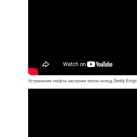
Устранение люфта заслонки тепло-холод Geely Emgr