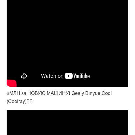
2МЛН за НОВУЮ МАШИНУ❗️ Geely Binyue Cool
(Coolray)👍🏼