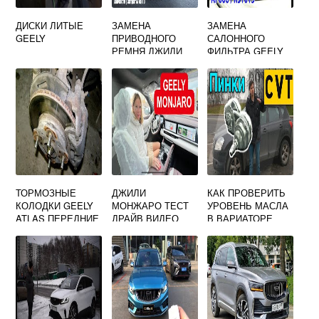
ДИСКИ ЛИТЫЕ
ЗАМЕНА
ЗАМЕНА
GEELY
ПРИВОДНОГО
САЛОННОГО
РЕМНЯ ДЖИЛИ
ФИЛЬТРА GEELY
АТЛАС
TUGELA
ТОРМОЗНЫЕ
ДЖИЛИ
КАК ПРОВЕРИТЬ
КОЛОДКИ GEELY
МОНЖАРО ТЕСТ
УРОВЕНЬ МАСЛА
ATLAS ПЕРЕДНИЕ
ДРАЙВ ВИДЕО
В ВАРИАТОРЕ
ДЖИЛИ ЭМГРАНД
ЕС7