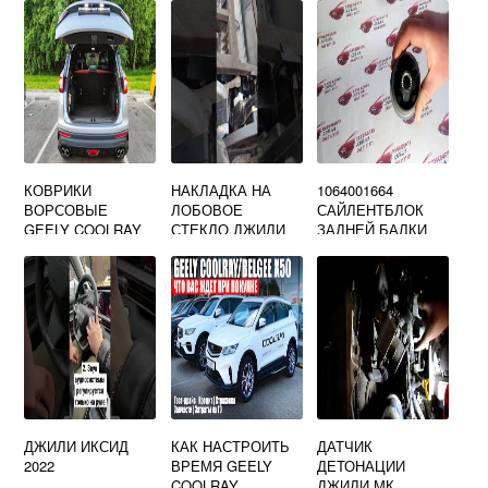
КОВРИКИ
НАКЛАДКА НА
1064001664
ВОРСОВЫЕ
ЛОБОВОЕ
САЙЛЕНТБЛОК
GEELY COOLRAY
СТЕКЛО ДЖИЛИ
ЗАДНЕЙ БАЛКИ
ЭМГРАНД ЕС7
GEELY EMGRAND
EC7
ДЖИЛИ ИКСИД
КАК НАСТРОИТЬ
ДАТЧИК
2022
ВРЕМЯ GEELY
ДЕТОНАЦИИ
COOLRAY
ДЖИЛИ МК