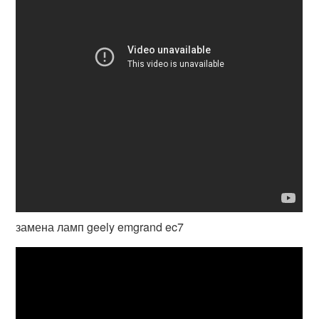
замена ламп geely emgrand ec7