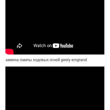
замена лампы ходовых огней geely emgrand