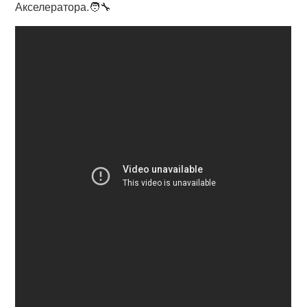
Акселератора.🧑‍🔧