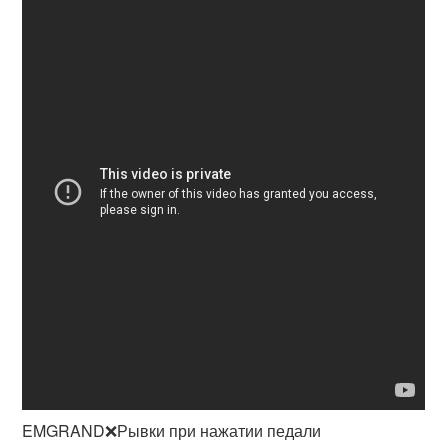
EMGRAND❌Рывки при нажатии педали