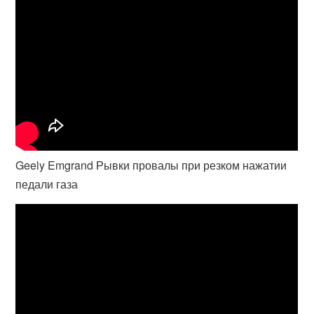
Geely Emgrand Рывки провалы при резком нажатии
педали газа