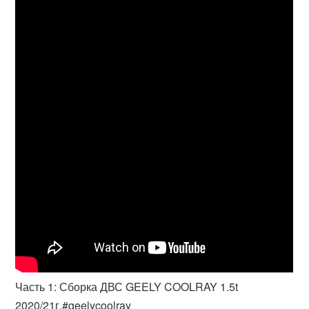
Часть 1: Сборка ДВС GEELY COOLRAY 1.5t
2020/21г.#geelycoolray