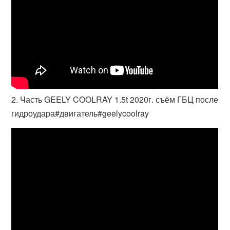
2. Часть GEELY COOLRAY 1.5t 2020г. съём ГБЦ после
гидроудара#двигатель#geelycoolray