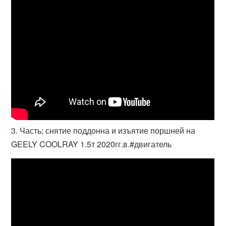
3. Часть; снятие поддонна и изъятие поршней на
GEELY COOLRAY 1.5т 2020гг.в.#двигатель