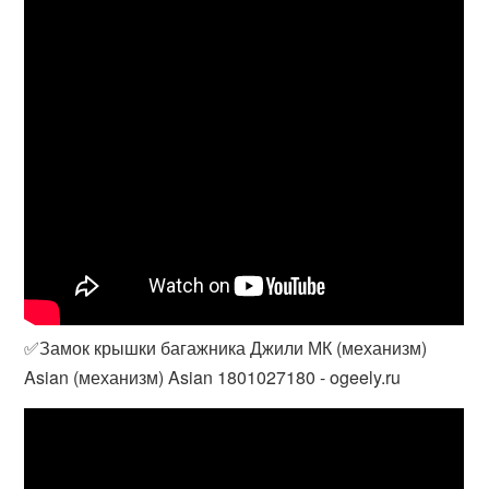
✅Замок крышки багажника Джили МК (механизм)
Asian (механизм) Asian 1801027180 - ogeely.ru